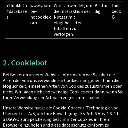
YtIdbMeta
www.youtu
Wird verwendet, um
Bestän
Inde
#database
be-
die Interaktion der
dig
xedD
s
nocookie.c
Nutzer mit
B
om
eingebetteten
Inhalten zu
verfolgen.
2. Cookiebot
Bei Betreten unserer Website informieren wir Sie über die
Arten der von uns verwendeten Cookies und geben Ihnen die
Möglichkeit, einzelnen Arten von Cookies zuzustimmen oder
nicht. Wir laden nicht notwendige Cookies erst dann, wenn Sie
Ihrer Verwendung der Art nach zugestimmt haben.
Unsere Website nutzt die Cookie-Consent-Technologie von
Usercentrics A/S, um Ihre Einwilligung i.S.v. Art. 6 Abs. 1 S. 1 lit.
a DSGVO zur Speicherung bestimmter Cookies in Ihrem
Browser einzuholen und diese datenschutzkonform zu