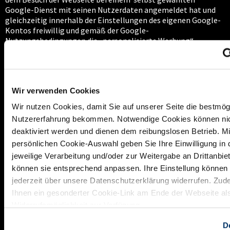
Google-Dienst mit seinen Nutzerdaten angemeldet hat und
gleichzeitig innerhalb der Einstellungen des eigenen Google-
Kontos freiwillig und gemäß der Google-
Nutzungsbedingungen die „personalisierte Werbung“
aktiviert hat.
In diesem Fall werden uns keine personenbezogenen
Daten oder Nutzerprofile zugänglich; sie bleiben für uns
anonym.
Wir verwenden Cookies
Wenn Sie die Nutzung von „Google Signals“ nicht wünschen,
Wir nutzen Cookies, damit Sie auf unserer Seite die bestmög
können Sie in Ihren Google-Konto-die Option „personalisierte
Nutzererfahrung bekommen. Notwendige Cookies können ni
Werbung“ deaktivieren bzw. entsprechende Vorkehrungen
während Ihrer Internetsession treffen, z.B. Ausloggen.
deaktiviert werden und dienen dem reibungslosen Betrieb. Mit
persönlichen Cookie-Auswahl geben Sie Ihre Einwilligung in 
Empfänger der Daten ist Google Ireland Limited, Gordon
jeweilige Verarbeitung und/oder zur Weitergabe an Drittanbiet
House, Barrow Street, Dublin 4, Irland als Auftragsverarbeiter.
können sie entsprechend anpassen. Ihre Einstellung können
Hierfür haben wir mit Google
einen Auftragsverarbeitungsvertrag abgeschlossen. Die
jederzeit über unsere Datenschutzerklärung widerrufen. Zud
Google LLC mit Sitz in Kalifornien, USA, und eventuell US-
Ihnen ein gesonderter Cookie-Link am Ende der Webseite al
amerikanische Behörden könnten auf die bei Google
Widerrufsmöglichkeit zur Verfügung.
gespeicherten Daten zugreifen, eine Übermittlung von Daten
in die USA als Drittstaat kann nicht ausgeschlossen
De