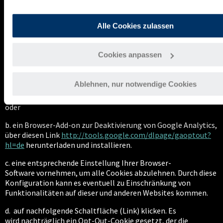
werden. Die Speicherdauer
der von uns gesendeten und mit Cookies verknüpften
Daten beträgt 14 Monate, danach werden
Alle Cookies zulassen
sie automatisiert im monatlichen Rhythmus gelöscht.
Sie können darüber hinaus die Erfassung der durch das Cookie
Cookies anpassen
erzeugten und auf Ihre Nutzung der Website bezogenen Daten
(inkl. Ihrer IP-Adresse) an Google sowie die Verarbeitung dieser
Daten durch Google verhindern, indem Sie
Ablehnen, nur notwendige Cookies
a. Ihre Einwilligung in das Setzen des Cookies nicht erteilen
oder
b. ein Browser-Add-on zur Deaktivierung von Google Analytics,
über diesen Link
http://tools.google.com/dlpage/gaoptout?
hl=de
herunterladen und installieren.
c. eine entsprechende Einstellung Ihrer Browser-
Software vornehmen, um alle Cookies abzulehnen. Durch diese
Konfiguration kann es eventuell zu Einschränkung von
Funktionalitäten auf dieser und anderen Websites kommen.
d. auf nachfolgende Schaltfläche (Link) klicken. Es
wird nachträglich ein Opt-Out-Cookie gesetzt, der die