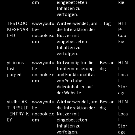
om
eingebetteten
kie
Inhalten zu
verfolgen.
TESTCOO
www.youtu
Wird verwendet, um
1 Tag
HTT
KIESENAB
be-
die Interaktion der
P-
LED
nocookie.c
Nutzer mit
Coo
om
eingebetteten
kie
Inhalten zu
verfolgen.
yt-icons-
www.youtu
Notwendig für die
Bestän
HTM
last-
be-
Implementierung
dig
L
purged
nocookie.c
und Funktionalität
Loca
om
von YouTube-
l
Videoinhalten auf
Stor
der Website.
age
ytidb::LAS
www.youtu
Wird verwendet, um
Bestän
HTM
T_RESULT
be-
die Interaktion der
dig
L
_ENTRY_K
nocookie.c
Nutzer mit
Loca
EY
om
eingebetteten
l
Inhalten zu
Stor
verfolgen.
age