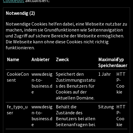
Cookiebot
aktualisiert:
Notwendig (2)
Notwendige Cookies helfen dabei, eine Webseite nutzbar zu
machen, indem sie Grundfunktionen wie Seitennavigation
und Zugriff auf sichere Bereiche der Webseite ermöglichen.
Die Webseite kann ohne diese Cookies nicht richtig
funktionieren.
Name
Anbieter
Zweck
Maximale
Typ
Speicherdauer
CookieCon
www.desig
Speichert den
1 Jahr
HTT
sent
n-to-
Zustimmungsstatu
P-
business.d
s des Benutzers für
Coo
e
Cookies auf der
kie
aktuellen Domäne.
fe_typo_u
www.desig
Behält die
Sitzung
HTT
ser
n-to-
Zustände des
P-
business.d
Benutzers bei allen
Coo
e
Seitenanfragen bei.
kie