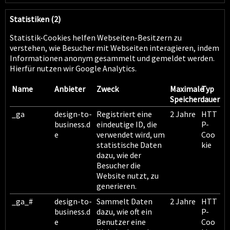
Statistiken (2)
Statistik-Cookies helfen Webseiten-Besitzern zu
verstehen, wie Besucher mit Webseiten interagieren, indem
Informationen anonym gesammelt und gemeldet werden.
Hierfür nutzen wir Google Analytics.
Name
Anbieter
Zweck
Maximale
Typ
Speicherdauer
_ga
design-to-
Registriert eine
2 Jahre
HTT
business.d
eindeutige ID, die
P-
e
verwendet wird, um
Coo
statistische Daten
kie
dazu, wie der
Besucher die
Website nutzt, zu
generieren.
_ga_#
design-to-
Sammelt Daten
2 Jahre
HTT
business.d
dazu, wie oft ein
P-
e
Benutzer eine
Coo