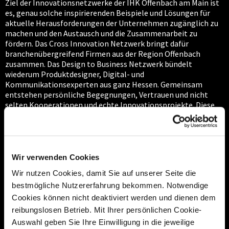
Ziel der Innovationsnetzwerke der IHK Offenbach am Main ist
es, genau solche inspirierenden Beispiele und Lösungen für
aktuelle Herausforderungen der Unternehmen zugänglich zu
machen und den Austausch und die Zusammenarbeit zu
fördern. Das Cross Innovation Netzwerk bringt dafür
branchenübergreifend Firmen aus der Region Offenbach
zusammen. Das Design to Business Netzwerk bündelt
wiederum Produktdesigner, Digital- und
Kommunikationsexperten aus ganz Hessen. Gemeinsam
entstehen persönliche Begegnungen, Vertrauen und nicht
selten Kooperationen und echte Innovationsprojekte. Diese
begleitet die IHK aktiv. Zum Beispiel bei der Akquise von
Partnern und geeigneten Förderprogrammen.
Wir verwenden Cookies
Impressionen IHK-Netzwerktag
Wir nutzen Cookies, damit Sie auf unserer Seite die
2023
bestmögliche Nutzererfahrung bekommen. Notwendige
Cookies können nicht deaktiviert werden und dienen dem
reibungslosen Betrieb. Mit Ihrer persönlichen Cookie-
Auswahl geben Sie Ihre Einwilligung in die jeweilige