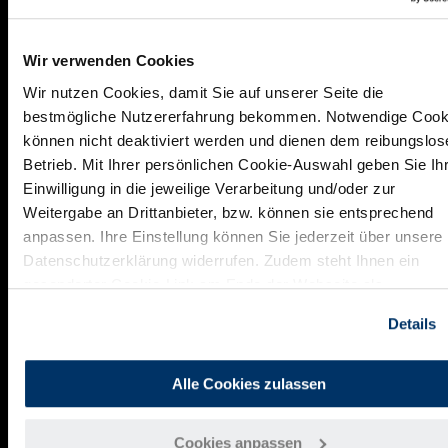
Wir verwenden Cookies
Wir nutzen Cookies, damit Sie auf unserer Seite die
bestmögliche Nutzererfahrung bekommen. Notwendige Cook
Michael Geiss ist
Business Designer & Managing Director bei
können nicht deaktiviert werden und dienen dem reibungslos
Iconstorm
Betrieb. Mit Ihrer persönlichen Cookie-Auswahl geben Sie Ih
Einwilligung in die jeweilige Verarbeitung und/oder zur
Weitergabe an Drittanbieter, bzw. können sie entsprechend
Mehr zum Thema Innovationsmanagement und agile Meth
anpassen. Ihre Einstellung können Sie jederzeit über unsere
Datenschutzerklärung widerrufen. Zudem steht Ihnen ein
gesonderter Cookie-Link am Ende der Webseite als
Widerrufsmöglichkeit zur Verfügung.
Details
Kooperationspartner
Alle Cookies zulassen
Cookies anpassen