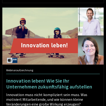
Innovation
leben!
Wie
Sie
Ihr
Unternehmen
zukunftsfähig
aufstellen
Webinaraufzeichnung
Innovation leben! Wie Sie Ihr
Unternehmen zukunftsfähig aufstellen
Innovation muss nicht kompliziert sein muss. Was
motiviert Mitarbeitende, und wie können kleine
Veränderungen eine große Wirkung erzeugen?