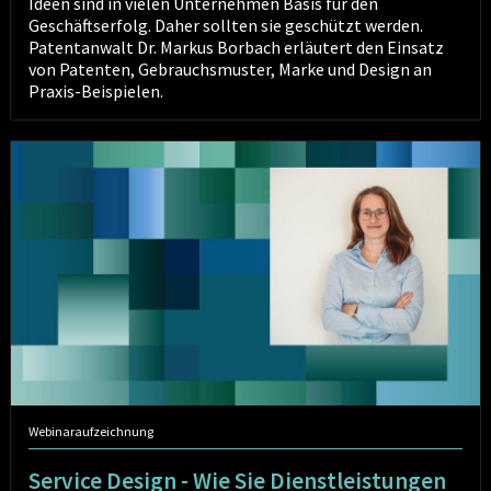
Ideen sind in vielen Unternehmen Basis für den
Geschäftserfolg. Daher sollten sie geschützt werden.
Patentanwalt Dr. Markus Borbach erläutert den Einsatz
von Patenten, Gebrauchsmuster, Marke und Design an
Praxis-Beispielen.
Service
Design
-
Wie
Sie
Dienstleistungen
kundenzentriert
entwickeln
können
Webinaraufzeichnung
Service Design - Wie Sie Dienstleistungen