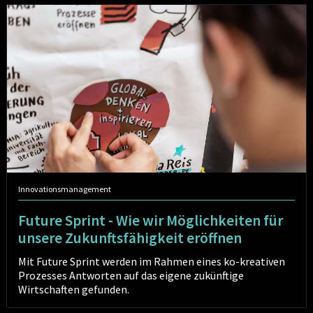
Future
Sprint
-
Wie
wir
Möglichkeiten
für
unsere
Zukunftsfähigkeit
eröffnen
Innovationsmanagement
Future Sprint - Wie wir Möglichkeiten für
unsere Zukunftsfähigkeit eröffnen
Mit Future Sprint werden im Rahmen eines ko-kreativen
Prozesses Antworten auf das eigene zukünftige
Wirtschaften gefunden.