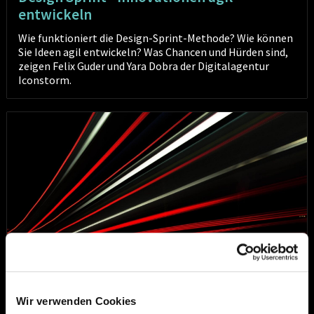
entwickeln
Wie funktioniert die Design-Sprint-Methode? Wie können
Sie Ideen agil entwickeln? Was Chancen und Hürden sind,
zeigen Felix Guder und Yara Dobra der Digitalagentur
Iconstorm.
"How
to
Future"
-
Zukunft
wird
gestaltet
Innovationsmanagement
Wir verwenden Cookies