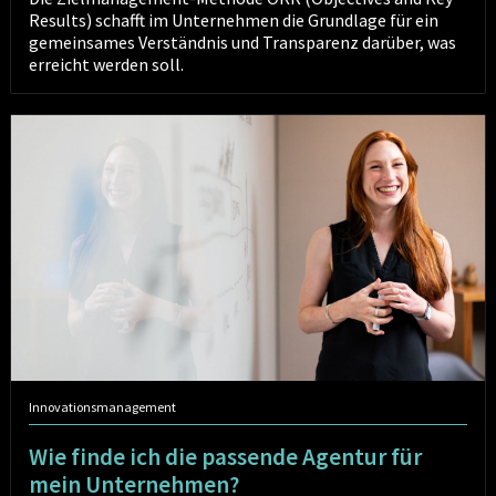
Results) schafft im Unternehmen die Grundlage für ein
gemeinsames Verständnis und Transparenz darüber, was
erreicht werden soll.
Wie
finde
ich
die
passende
Agentur
für
mein
Unternehmen?
Innovationsmanagement
Wie finde ich die passende Agentur für
mein Unternehmen?