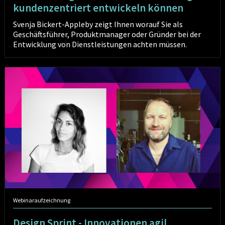
kundenzentriert entwickeln können
Svenja Bickert-Appleby zeigt Ihnen worauf Sie als
Geschäftsführer, Produktmanager oder Gründer bei der
Entwicklung von Dienstleistungen achten müssen.
Design
Sprint
-
Innovationen
agil
entwickeln
Webinaraufzeichnung
Design Sprint - Innovationen agil