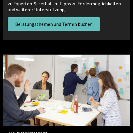
zu Experten. Sie erhalten Tipps zu Fördermöglichkeiten
und weiterer Unterstützung.
Beratungsthemen und Termin buchen
Antifragilität
und
Innovation
in
der
Corona-
Pandemie
Innovationsmanagement