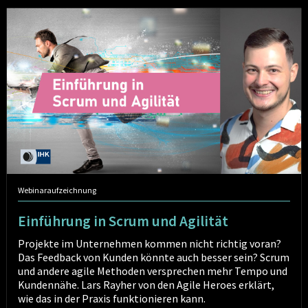
Einführung
in
Scrum
und
Agilität
Webinaraufzeichnung
Einführung in Scrum und Agilität
Projekte im Unternehmen kommen nicht richtig voran?
Das Feedback von Kunden könnte auch besser sein? Scrum
und andere agile Methoden versprechen mehr Tempo und
Kundennähe. Lars Rayher von den Agile Heroes erklärt,
wie das in der Praxis funktionieren kann.