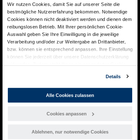
Wir nutzen Cookies, damit Sie auf unserer Seite die
"How to Future" - Zukunft wird gestaltet
bestmögliche Nutzererfahrung bekommen. Notwendige
Um unsere Vorstellungen von Zukunft verwirklichen zu
Cookies können nicht deaktiviert werden und dienen dem
können, müssen wir Zukunft sichtbar und erfahrbar
reibungslosen Betrieb. Mit Ihrer persönlichen Cookie-
machen. "How to Future" zeigt Ihnen wie!
Auswahl geben Sie Ihre Einwilligung in die jeweilige
Verarbeitung und/oder zur Weitergabe an Drittanbieter,
Business
bzw. können sie entsprechend anpassen. Ihre Einstellung
Modelling
können Sie jederzeit über unsere Datenschutzerklärung
Wie
widerrufen. Zudem steht Ihnen ein gesonderter Cookie-
Sie
systematisch
Link am Ende der Webseite als Widerrufsmöglichkeit zur
Details
Ihr
Verfügung.
Geschäftsmodell
entwickeln
Alle Cookies zulassen
können
Cookies anpassen
Webinaraufzeichnung
Ablehnen, nur notwendige Cookies