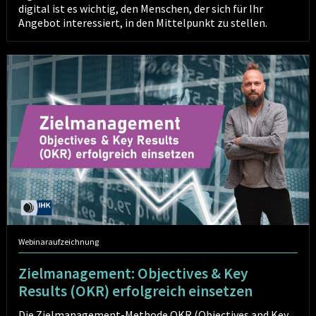
digital ist es wichtig, den Menschen, der sich für Ihr
Angebot interessiert, in den Mittelpunkt zu stellen.
Zielmanagement:
Objectives
&
Key
Results
(OKR)
erfolgreich
einsetzen
Webinaraufzeichnung
Zielmanagement: Objectives & Key
Results (OKR) erfolgreich einsetzen
Die Zielmanagement-Methode OKR (Objectives and Key