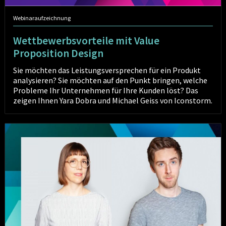
Webinaraufzeichnung
Wettbewerbsvorteile mit Value
Proposition Design
Sie möchten das Leistungsversprechen für ein Produkt
analysieren? Sie möchten auf den Punkt bringen, welche
Probleme Ihr Unternehmen für Ihre Kunden löst? Das
zeigen Ihnen Yara Dobra und Michael Geiss von Iconstorm.
Antifragil
gegen
Krisen?
Wie
die
Pandemie
Megatrends
befeuert