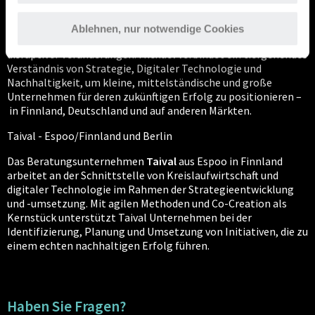
Strategieberatung Taival Advisory. Er hat über 20
Jahre Erfahrung in der
Strategie- und Technologieberatung.
Ablehnen, nur notwendige Cookies
Er unterstützt
Unternehmen bei der Planung und Umsetzung
disruptiver Veränderungen. Michael verbindet ein tiefgehendes
Verständnis von Strategie, Digitaler Technologie und
Nachhaltigkeit, um kleine, mittelständische und große
Unternehmen für deren zukünftigen Erfolg zu positionieren –
in Finnland, Deutschland und auf anderen Märkten.
Taival - Espoo/Finnland und Berlin
Das Beratungsunternehmen
Taival
aus Espoo in Finnland
arbeitet an der Schnittstelle von Kreislaufwirtschaft und
digitaler Technologie im Rahmen der Strategieentwicklung
und -umsetzung. Mit agilen Methoden und Co-Creation als
Kernstück unterstützt Taival Unternehmen bei der
Identifizierung, Planung und Umsetzung von Initiativen, die zu
einem echten nachhaltigen Erfolg führen.
Haben Sie Fragen?