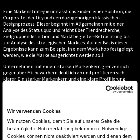
Eine Markenstrategie umfasst das Finden einer Position, die
Corporate Identity und den dazugehörigen klassischen
Designprozess. Dieser beginnt im Allgemeinen mit einer
Analyse des Status quo und reicht über Trendrecherche,
Zielgruppendefinition und Marktbegleiter-Betrachtung bis
zur Analyse des strategischen Marktes. Auf der Basis dieser
Ergebnisse kann zum Beispiel in einem Workshop festgelegt
werden, wie die Marke ausgerichtet werden soll.
Unternehmen mit einem starken Markenkern grenzen sich
gegenüber Mitbewerbern deutlich ab und profilieren sich
klarer. Ein starker Markenkern und eine klare Profilierung
dienen auch oft einer Identifizierung und Motivation der
Mitarbeiter im Unternehmen.
In Konzernen befassen sich ganze Abteilungen mit
Markenentwicklung und -strategien. Aber ob Konzern, kleines
Wir verwenden Cookies
oder mittelständisches Unternehmen – die Themen Marke und
Markenführung sind wichtige Wettbewerbsfaktoren und nicht
Wir nutzen Cookies, damit Sie auf unserer Seite die
zu unterschätzen.
bestmögliche Nutzererfahrung bekommen. Notwendige
Cookies können nicht deaktiviert werden und dienen dem