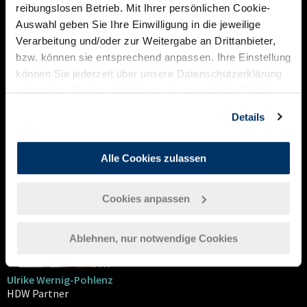
reibungslosen Betrieb. Mit Ihrer persönlichen Cookie-
Auswahl geben Sie Ihre Einwilligung in die jeweilige
Nutzen Sie unsere kostenfreie Erstberatung zum Thema
Verarbeitung und/oder zur Weitergabe an Drittanbieter,
Marke und Markenstrategie:
bzw. können sie entsprechend anpassen. Ihre Einstellung
können Sie jederzeit über unsere Datenschutzerklärung
Mehr erfahren
widerrufen. Zudem steht Ihnen ein gesonderter Cookie-
Link am Ende der Webseite als Widerrufsmöglichkeit zur
Details
Verfügung.
Ansprechpartner
Ulrike Wernig-Pohlenz
Alle Cookies zulassen
Cookies anpassen
Ablehnen, nur notwendige Cookies
Ulrike Wernig-Pohlenz
HDW Partner